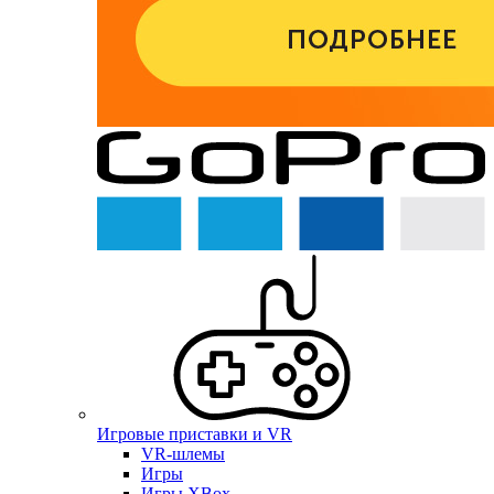
Игровые приставки и VR
VR-шлемы
Игры
Игры XBox