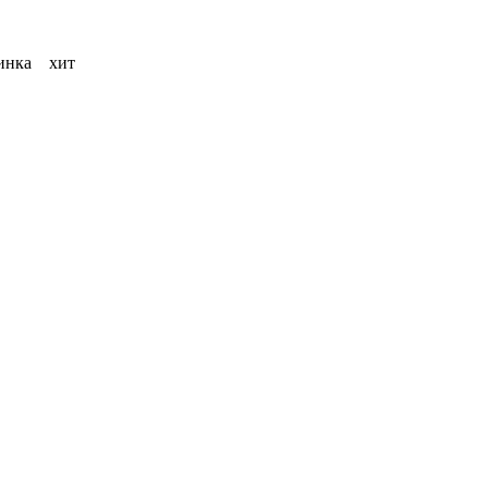
инка
хит