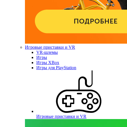
Игровые приставки и VR
VR-шлемы
Игры
Игры XBox
Игры для PlayStation
Игровые приставки и VR