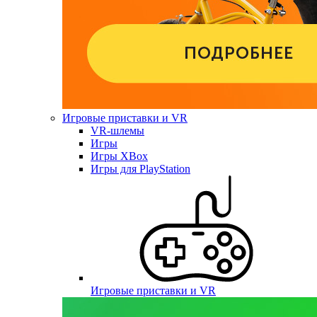
Игровые приставки и VR
VR-шлемы
Игры
Игры XBox
Игры для PlayStation
Игровые приставки и VR