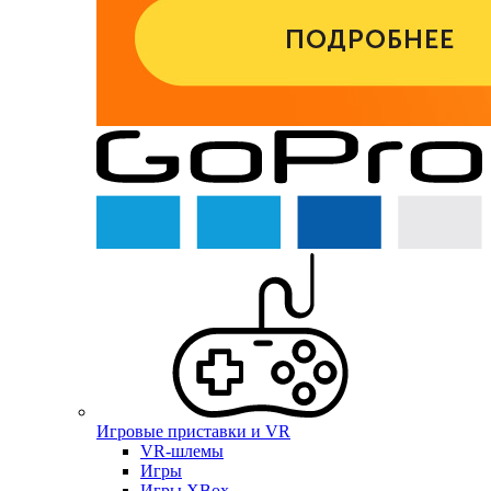
Игровые приставки и VR
VR-шлемы
Игры
Игры XBox