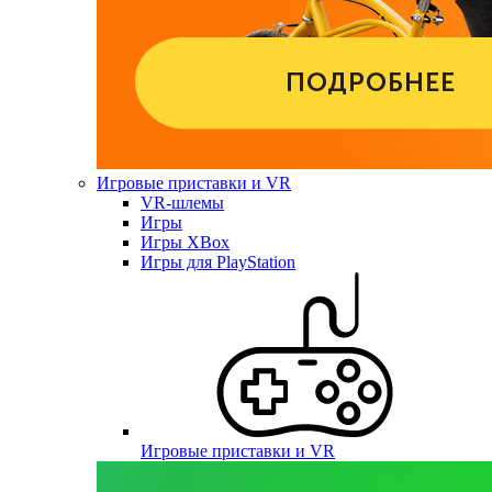
Игровые приставки и VR
VR-шлемы
Игры
Игры XBox
Игры для PlayStation
Игровые приставки и VR