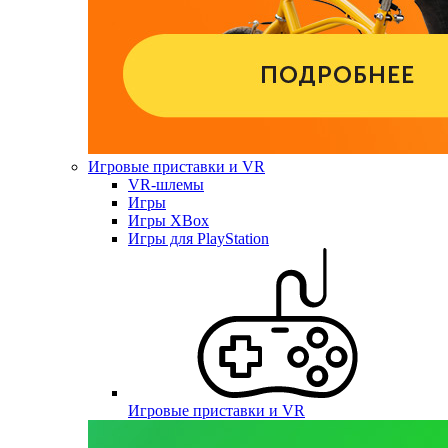
Игровые приставки и VR
VR-шлемы
Игры
Игры XBox
Игры для PlayStation
Игровые приставки и VR