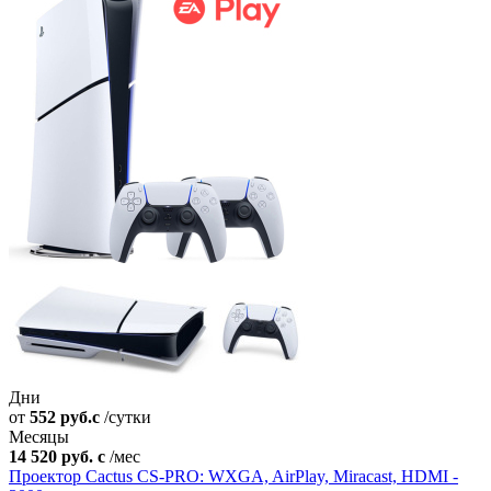
Дни
от
552
руб.
c
/сутки
Месяцы
14 520
руб.
c
/мес
Проектор Cactus CS-PRO: WXGA, AirPlay, Miracast, HDMI -