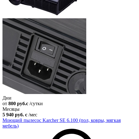
Дни
от
800
руб.
c
/сутки
Месяцы
5 940
руб.
c
/мес
Моющий пылесос Karcher SE 6.100 (пол, ковры, мягкая
мебель)