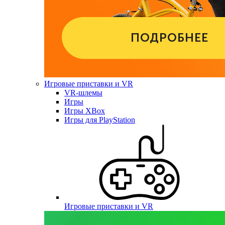
Игровые приставки и VR
VR-шлемы
Игры
Игры XBox
Игры для PlayStation
Игровые приставки и VR