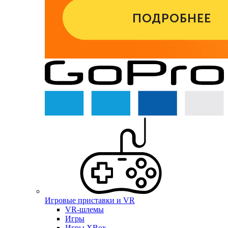
Игровые приставки и VR
VR-шлемы
Игры
Игры XBox