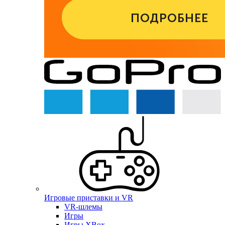
Игровые приставки и VR
VR-шлемы
Игры
Игры XBox