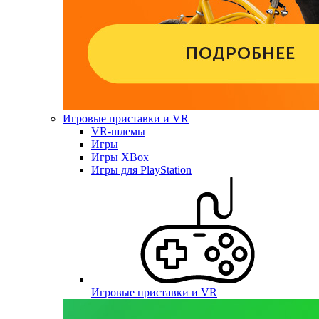
Игровые приставки и VR
VR-шлемы
Игры
Игры XBox
Игры для PlayStation
Игровые приставки и VR