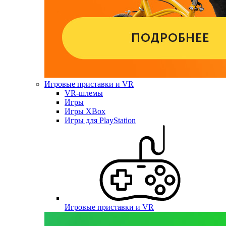
Игровые приставки и VR
VR-шлемы
Игры
Игры XBox
Игры для PlayStation
Игровые приставки и VR