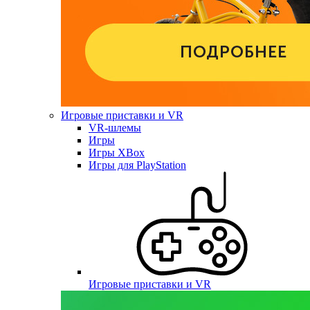
Игровые приставки и VR
VR-шлемы
Игры
Игры XBox
Игры для PlayStation
Игровые приставки и VR