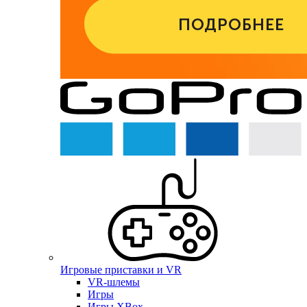
Игровые приставки и VR
VR-шлемы
Игры
Игры XBox