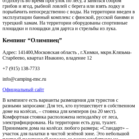
отдохнуть во время прогулок по лесу, а заняться сбором
грибов и ягод, рыбной ловлей с берега или взять лодку и
порыбачить непосредственно с воды. На территории введен в
эксплуатации банный комплекс с финской, русской банями и
турецкий хамам. На территории оборудованы спортивные
площадки и площадки для дартса и стрельбы из лука.
Кемпинг “Олимпиец”
Адрес: 141400,Московская область , г.Химки, мкрн.Клязьма-
Старбеево, квартал Ивакино, владение 12
+7 (915) 138-7733
info@camping-msc.ru
Официальный сайт
В кемпинге есть варианты размещения для туристов с
разными запросами: Для тех, кто путешествует в собственном
доме на колёсах, – стоянка для кемперов (на 20 мест).
Комфортная стоянка расположена неподалёку от леса,
электрифицирована. На территории есть душ, туалет.
Принимаем дома на колёсах любого размера; «Стандарт» ‒
участок для палатки в чистой зелёной зоне. Это небольшой