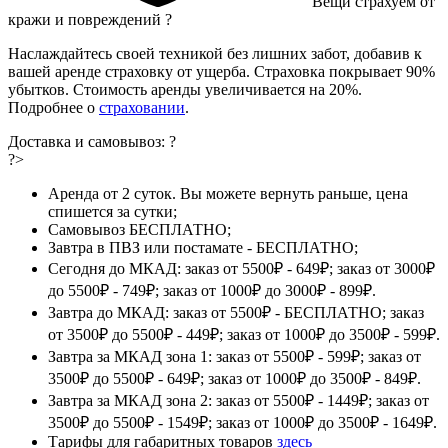
Вещи страхуем от
кражи и повреждений
?
Наслаждайтесь своей техникой без лишних забот, добавив к
вашей аренде страховку от ущерба. Страховка покрывает 90%
убытков. Стоимость аренды увеличивается на 20%.
Подробнее о
страховании
.
Доставка и самовывоз:
?
?>
Аренда от 2 суток. Вы можете вернуть раньше, цена
спишется за сутки;
Самовывоз БЕСПЛАТНО;
Завтра в ПВЗ или постамате - БЕСПЛАТНО;
Сегодня до МКАД: заказ от 5500₽ - 649₽; заказ от 3000₽
до 5500₽ - 749₽; заказ от 1000₽ до 3000₽ - 899₽.
Завтра до МКАД: заказ от 5500₽ - БЕСПЛАТНО; заказ
от 3500₽ до 5500₽ - 449₽; заказ от 1000₽ до 3500₽ - 599₽.
Завтра за МКАД зона 1: заказ от 5500₽ - 599₽; заказ от
3500₽ до 5500₽ - 649₽; заказ от 1000₽ до 3500₽ - 849₽.
Завтра за МКАД зона 2: заказ от 5500₽ - 1449₽; заказ от
3500₽ до 5500₽ - 1549₽; заказ от 1000₽ до 3500₽ - 1649₽.
Тарифы для габаритных товаров
здесь