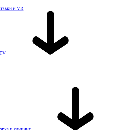
ставки и VR
 TV
орка и клининг