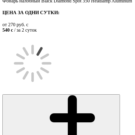
Фонарь налобный Black Diamond Spot 350 Headlamp Aluminum
ЦЕНА ЗА ОДНИ СУТКИ:
от
270
руб.
c
540
c
/ за 2 суток