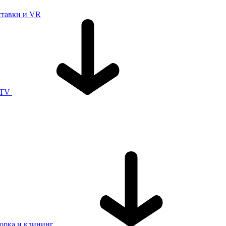
ставки и VR
 TV
орка и клининг